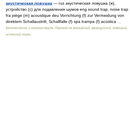
акустическая ловушка
— rus акустическая ловушка (ж),
устройство (с) для подавления шумов eng sound trap, noise trap
fra piège (m) acoustique deu Vorrichtung (f) zur Vermeidung von
direktem Schallaustritt, Schallfalle (f) spa trampa (f) acústica …
Безопасность и гигиена труда. Перевод на английский, французский, немецкий,
испанский языки