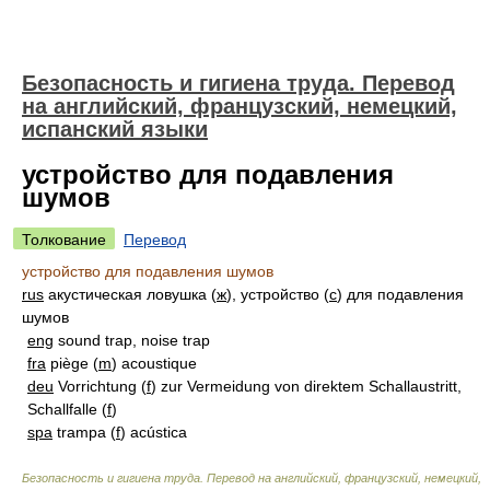
Безопасность и гигиена труда. Перевод
на английский, французский, немецкий,
испанский языки
устройство для подавления
шумов
Толкование
Перевод
устройство для подавления шумов
rus
акустическая ловушка (
ж
), устройство (
с
) для подавления
шумов
eng
sound trap, noise trap
fra
piège (
m
) acoustique
deu
Vorrichtung (
f
) zur Vermeidung von direktem Schallaustritt,
Schallfalle (
f
)
spa
trampa (
f
) acústica
Безопасность и гигиена труда. Перевод на английский, французский, немецкий,